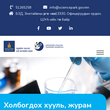
51265258
info@sciencepark.gov.mn
БЗД, Энхтайвны өргөн чөлөө-13330, Офицеруудын ордон,
ШУА-ийн төв байр
Холбогдох хууль, журам