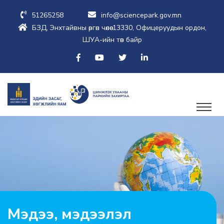
51265258
info@sciencepark.gov.mn
БЗД, Энхтайвны өргөн чөлөө-13330, Офицеруудын ордон,
ШУА-ийн төв байр
Мэдээ, мэдээлэл