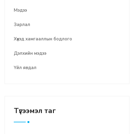
Мэдээ
Зарлал
Хүүхэд хамгааллын бодлого
Дэлхийн мэдээ
Үйл явдал
Түгээмэл таг