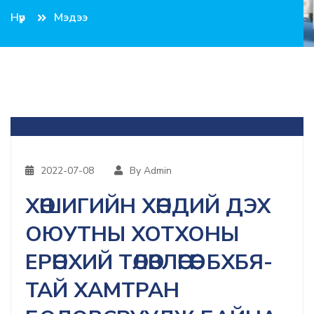
Нүүр
Мэдээ
2022-07-08
By Admin
ХӨШИГИЙН ХӨНДИЙ ДЭХ
ОЮУТНЫ ХОТХОНЫ
ЕРӨНХИЙ ТӨЛӨВЛӨГӨӨГ БХБЯ-
ТАЙ ХАМТРАН