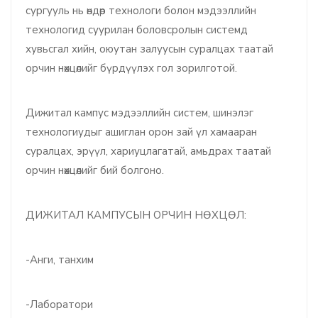
сургууль нь өндөр технологи болон мэдээллийн
технологид суурилан боловсролын системд
хувьсгал хийн, оюутан залуусын суралцах таатай
орчин нөхцөлийг бүрдүүлэх гол зорилготой.
Дижитал кампус мэдээллийн систем, шинэлэг
технологиудыг ашиглан орон зай үл хамааран
суралцах, эрүүл, хариуцлагатай, амьдрах таатай
орчин нөхцөлийг бий болгоно.
ДИЖИТАЛ КАМПУСЫН ОРЧИН НӨХЦӨЛ:
-Анги, танхим
-Лаборатори