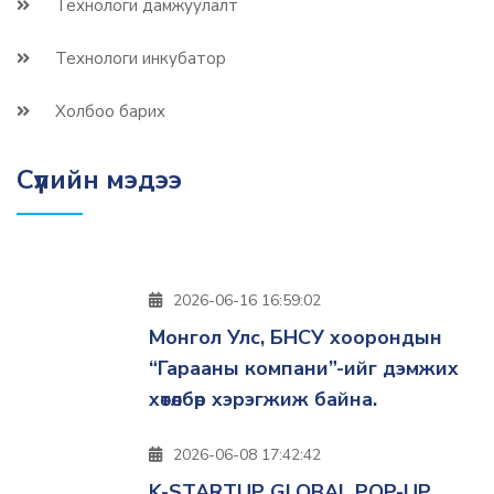
Технологи дамжуулалт
Технологи инкубатор
Холбоо барих
Сүүлийн мэдээ
2026-06-16 16:59:02
Монгол Улс, БНСУ хоорондын
“Гарааны компани”-ийг дэмжих
хөтөлбөр хэрэгжиж байна.
2026-06-08 17:42:42
K-STARTUP GLOBAL POP-UP