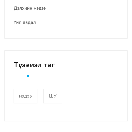
Дэлхийн мэдээ
Үйл явдал
Түгээмэл таг
мэдээ
ШУ