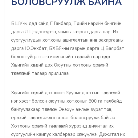
БОЛОВСРУУЛЖ БАЙНА
БШУ-ы дэд сайд Г.Ганбаяр, Төрийн нарийн бичгийн
дарга Л.Цэдэвсүрэн, яамны газрын дарга нар, Их
сургуулиудын хотхоны ашиглалтын өмнөх захиргааны
дарга Ю.Энхбат, БХБЯ-ны газрын дарга Ц.Баярбат
болон гүйцэтгэгч компанийн төлөөллийн нар өнөөдөр
Хөшигийн хөндий дэх Оюутны хотхоны ерөнхий
төлөвлөгөөний талаар ярилцлаа.
Хөшигийн хөндий дэх шинэ Зуунмод хотын төлөвлөгөөний
нэг хэсэг болсон оюутны хотхоныг 500 га талбайд
байгуулахаар төлөвлөсөн. Энэхүү ажлын зураг төсөв,
ерөнхий төлөвлөгөөг ажлын хэсэг боловсруулж байгаа.
Хотхоны ерөнхий төлөвлөгөөний хүрээнд дижитал их
сургуулийн кампус хэлбэрээр хөгжүүлнэ. Дижитал их