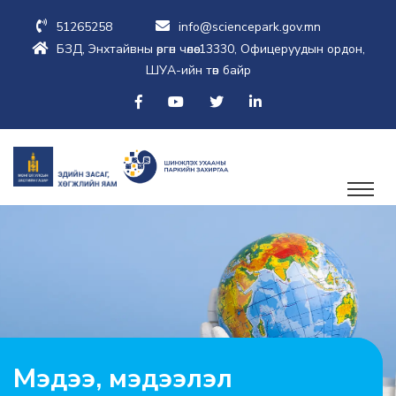
51265258
info@sciencepark.gov.mn
БЗД, Энхтайвны өргөн чөлөө-13330, Офицеруудын ордон,
ШУА-ийн төв байр
Мэдээ, мэдээлэл