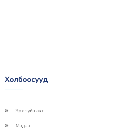
Холбоосууд
Эрх зүйн акт
Мэдээ