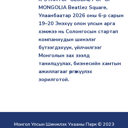
MONGOLIA Beatlez Square,
Улаанбаатар 2026 оны 6-р сарын
19–20 Энэхүү олон улсын арга
хэмжээ нь Солонгосын стартап
компаниудын шинэлэг
бүтээгдэхүүн, үйлчилгээг
Монголын зах зээлд
танилцуулах, бизнесийн хамтын
ажиллагааг өргөжүүлэх
зорилготой.
Монгол Улсын Шинжлэх Ухааны Парк © 2023