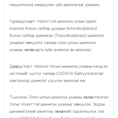
гишүүнчлэлд хамруулан, үйл ажиллагааг дэмжих;
Гуравдугаарт: Нээлттэй шинжлэх ухаан (open
science) болон салбар дундын (interdisciplinary)
болон салбар дамнасан (Transdisciplinary) шинжлэх
ухааныг хөгжүүлэх талаар олон улсын шинжлэх
ухааны зөвлөлөөс арга зүйн дэмжлэг өгч ажиллах;
Дөрөвдүгээрт: Монгол Улсын шинжлэх ухааны нэгдсэн
системийг үүсгэх талаар CODATA байгууллагатай
хамтрахад дэмжлэг үзүүлэн ажиллах юм.
Түүнчлэн, Олон улсын шинжлэх ухааны зөвлөлөөс Монгол
Улсыг Нээлттэй шинжлэх ухааныг хөгжүүлэх, Эрдэм
шинжилгээний ажилтны зөвлөмжийг хэрэгжүүлэх тал