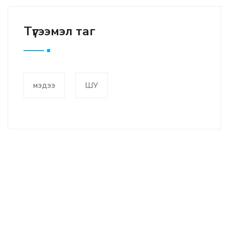
Түгээмэл таг
мэдээ
ШУ