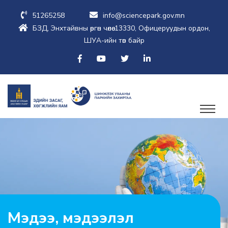
51265258
info@sciencepark.gov.mn
БЗД, Энхтайвны өргөн чөлөө-13330, Офицеруудын ордон,
ШУА-ийн төв байр
Мэдээ, мэдээлэл