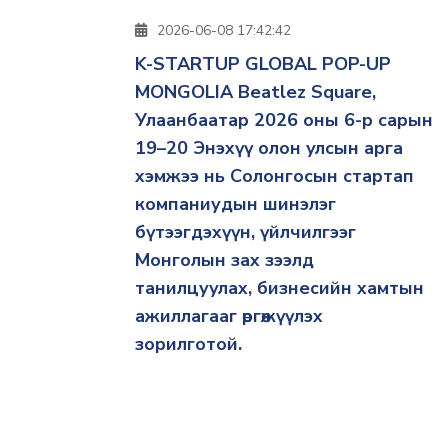
2026-06-08 17:42:42
K-STARTUP GLOBAL POP-UP
MONGOLIA Beatlez Square,
Улаанбаатар 2026 оны 6-р сарын
19–20 Энэхүү олон улсын арга
хэмжээ нь Солонгосын стартап
компаниудын шинэлэг
бүтээгдэхүүн, үйлчилгээг
Монголын зах зээлд
танилцуулах, бизнесийн хамтын
ажиллагааг өргөжүүлэх
зорилготой.