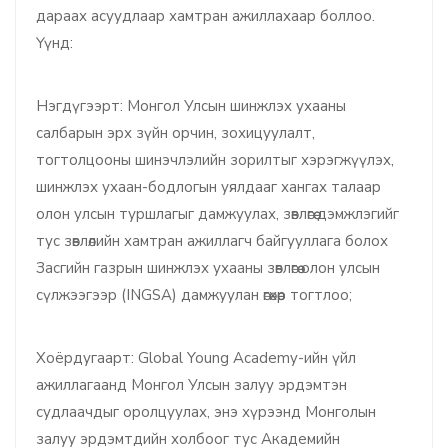
дараах асуудлаар хамтран ажиллахаар боллоо.
Үүнд:
Нэгдүгээрт: Монгол Улсын шинжлэх ухааны
салбарын эрх зүйн орчин, зохицуулалт,
тогтолцооны шинэчлэлийн зорилтыг хэрэгжүүлэх,
шинжлэх ухаан-бодлогын уялдааг хангах талаар
олон улсын туршлагыг дамжуулах, зөвлөгөө дэмжлэгийг
тус зөвлөлийн хамтран ажиллагч байгууллага болох
Засгийн газрын шинжлэх ухааны зөвлөгөө олон улсын
сүлжээгээр (INGSA) дамжуулан өгөхөөр тогтлоо;
Хоёрдугаарт: Global Young Academy-ийн үйл
ажиллагаанд Монгол Улсын залуу эрдэмтэн
судлаачдыг оролцуулах, энэ хүрээнд Монголын
залуу эрдэмтдийн холбоог тус Академийн