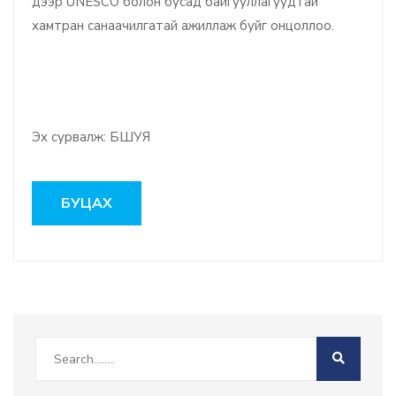
дээр UNESCO болон бусад байгууллагуудтай
хамтран санаачилгатай ажиллаж буйг онцоллоо.
Эх сурвалж: БШУЯ
БУЦАХ