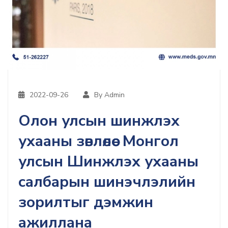
2022-09-26
By Admin
Олон улсын шинжлэх
ухааны зөвлөлөөс Монгол
улсын Шинжлэх ухааны
салбарын шинэчлэлийн
зорилтыг дэмжин
ажиллана