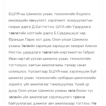
БШУЯ-ны Шинжлэх ухаан, технологийн бодлого,
инновацийн хөгжүүлэлт, хэрэгжилт зохицуулалтын
газрын дарга Д.Баттогтох, ШУА-ийн Удирдлага
төлөвлөлтийн хэлтсийн дарга Б.Сувданцэцэг нар
Францын Парис хот дахь Олон улсын Шинжлэх
ухааны Зөвлөлийн харилцаа хариуцсан захирал Алисон
Мэстон, удирдлага төлөвлөлтийн мэргэжилтэн Габрил
Иван нартай уулзан шинжлэх ухаан, технологийн
тогтолцоо, хамтын ажиллагааны талаар санал
солилцлоо. Уулзалтаар БШУЯ-наас хэрэгжүүлж буй
шинжлэх ухаан, технологийн салбарын шинэчлэлийн
зорилго, үйл ажиллагааг танилцууллаа. Үүний үр
дүнд Олон улсын Шинжлэх ухааны зөвлөл болон тус
зөвлөлийн үйл ажиллагааг хэрэгжүүлэгч төрөлжсөн
байгууллагаас дэмжлэг авч ажиллахаар тогтлоо. Мөн