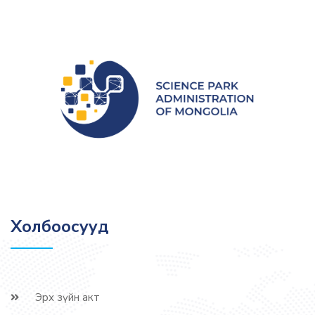
Холбоосууд
Эрх зүйн акт