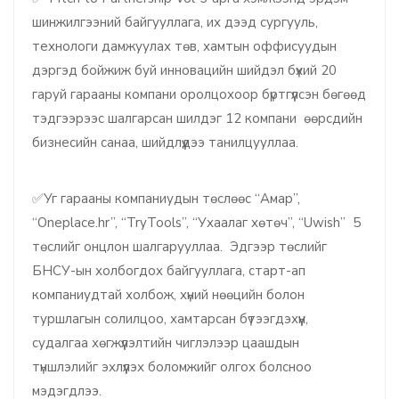
шинжилгээний байгууллага, их дээд сургууль,
технологи дамжуулах төв, хамтын оффисуудын
дэргэд бойжиж буй инновацийн шийдэл бүхий 20
гаруй гарааны компани оролцохоор бүртгүүлсэн бөгөөд
тэдгээрээс шалгарсан шилдэг 12 компани өөрсдийн
бизнесийн санаа, шийдлүүдээ танилцууллаа.
✅Уг гарааны компаниудын төслөөс “Амар”,
“Oneplace.hr”, “TryTools”, “Ухаалаг хөтөч”, “Uwish” 5
төслийг онцлон шалгарууллаа. Эдгээр төслийг
БНСУ-ын холбогдох байгууллага, старт-ап
компаниудтай холбож, хүний нөөцийн болон
туршлагын солилцоо, хамтарсан бүтээгдэхүүн,
судалгаа хөгжүүлэлтийн чиглэлээр цаашдын
түншлэлийг эхлүүлэх боломжийг олгох болсноо
мэдэгдлээ.