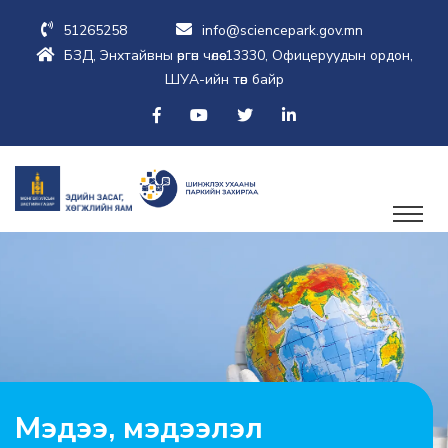
51265258
info@sciencepark.gov.mn
БЗД, Энхтайвны өргөн чөлөө-13330, Офицеруудын ордон,
ШУА-ийн төв байр
Мэдээ, мэдээлэл