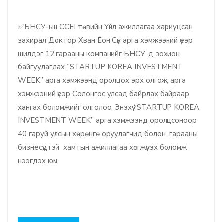
✅БНСУ-ын CCEI төвийн Үйл ажиллагаа хариуцсан
захирал Доктор Хван Ёон Сүн арга хэмжээний үеэр
шилдэг 12 гарааны компанийг БНСУ-д зохион
байгуулагдах “STARTUP KOREA INVESTMENT
WEEK” арга хэмжээнд оролцох эрх олгож, арга
хэмжээний үеэр Солонгос улсад байрлах байраар
хангах боломжийг олголоо. Энэхүү “STARTUP KOREA
INVESTMENT WEEK” арга хэмжээнд оролцсoноор
40 гаруй улсын хөрөнгө оруулагчид болон гарааны
бизнесүүдтэй хамтын ажиллагаа хөгжүүлэх боломж
нээгдэх юм.