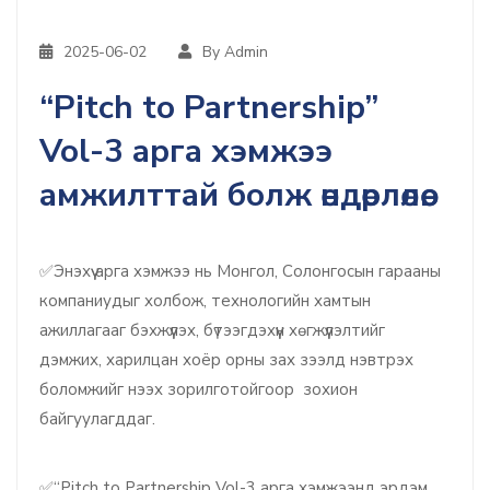
2025-06-02
By Admin
“Pitch to Partnership”
Vol-3 арга хэмжээ
амжилттай болж өндөрлөлөө.
✅Энэхүү арга хэмжээ нь Монгол, Солонгосын гарааны
компаниудыг холбож, технологийн хамтын
ажиллагааг бэхжүүлэх, бүтээгдэхүүн хөгжүүлэлтийг
дэмжих, харилцан хоёр орны зах зээлд нэвтрэх
боломжийг нээх зорилготойгоор зохион
байгуулагддаг.
✅“Pitch to Partnership Vol-3 арга хэмжээнд эрдэм