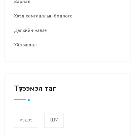
Зарлал
Хүүхэд хамгааллын бодлого
Дэлхийн мэдээ
Үйл явдал
Түгээмэл таг
мэдээ
ШУ