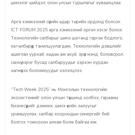
шинэлэг шийдэл, олон улсын туршлагыг хуваалцлаа.
Арга хэмжээний сүүлийн өдөр төрийн ордонд болсон
ICT FORUM 2025 арга хэмжээний оргил хэсэг болох
Технологийн салбарыг шинэ шатанд гаргах бодлого,
хөтөлбөрүүд танилцуулагдаж, Технологийн дэвшлийг
ашиглан уурхай, хөдөө аж ахуй, эрүүл мэнд, боловсрол,
санхүү зэрэг бусад салбаруудыг хэрхэн хурдан
хөгжүүлэх боломжуудыг хэлэлцлээ.
“Tech Week 2025” нь Монголын технологийн
экосистемийг олон улсын түвшинд холбох, гарааны
бизнесүүдийг дэмжих, шинэ үеийн залуусыг
урамшуулах, салбар хоорондын синергийг бий
болгох томоохон алхам болж байгаа юм.