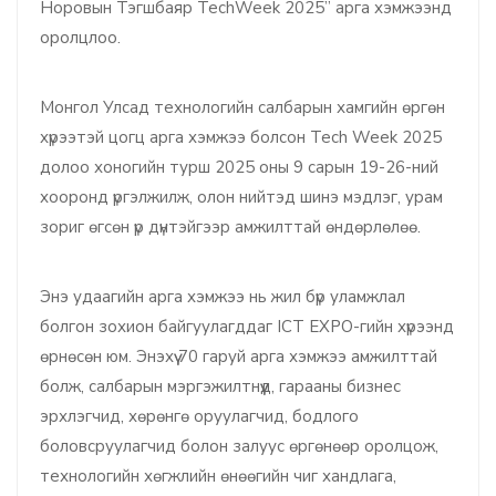
Норовын Тэгшбаяр TechWeek 2025” арга хэмжээнд
оролцлоо.
Монгол Улсад технологийн салбарын хамгийн өргөн
хүрээтэй цогц арга хэмжээ болсон Tech Week 2025
долоо хоногийн турш 2025 оны 9 сарын 19-26-ний
хооронд үргэлжилж, олон нийтэд шинэ мэдлэг, урам
зориг өгсөн үр дүнтэйгээр амжилттай өндөрлөлөө.
Энэ удаагийн арга хэмжээ нь жил бүр уламжлал
болгон зохион байгуулагддаг ICT EXPO-гийн хүрээнд
өрнөсөн юм. Энэхүү 70 гаруй арга хэмжээ амжилттай
болж, салбарын мэргэжилтнүүд, гарааны бизнес
эрхлэгчид, хөрөнгө оруулагчид, бодлого
боловсруулагчид болон залуус өргөнөөр оролцож,
технологийн хөгжлийн өнөөгийн чиг хандлага,