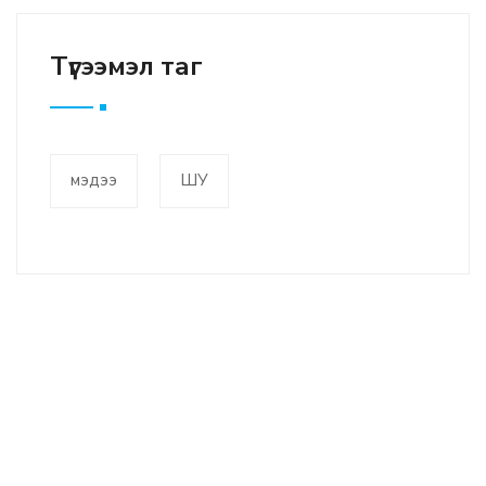
Түгээмэл таг
мэдээ
ШУ