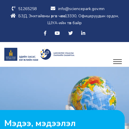
51265258
info@sciencepark.gov.mn
БЗД, Энхтайвны өргөн чөлөө-13330, Офицеруудын ордон,
ШУА-ийн төв байр
Мэдээ, мэдээлэл