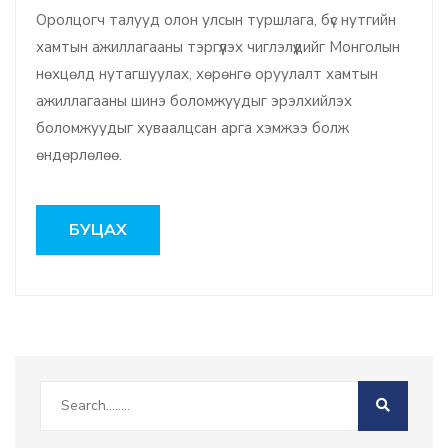
Оролцогч талууд олон улсын туршлага, бүс нутгийн
хамтын ажиллагааны тэргүүлэх чиглэлүүдийг Монголын
нөхцөлд нутагшуулах, хөрөнгө оруулалт хамтын
ажиллагааны шинэ боломжуудыг эрэлхийлэх
боломжуудыг хуваалцсан арга хэмжээ болж
өндөрлөлөө.
БУЦАХ