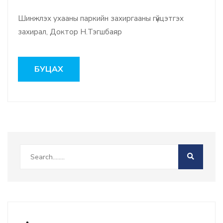
Шинжлэх ухааны паркийн захиргааны гүйцэтгэх
захирал, Доктор Н.Тэгшбаяр
БУЦАХ