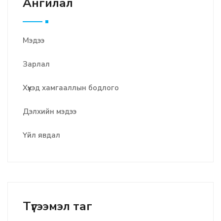
Ангилал
Мэдээ
Зарлал
Хүүхэд хамгааллын бодлого
Дэлхийн мэдээ
Үйл явдал
Түгээмэл таг