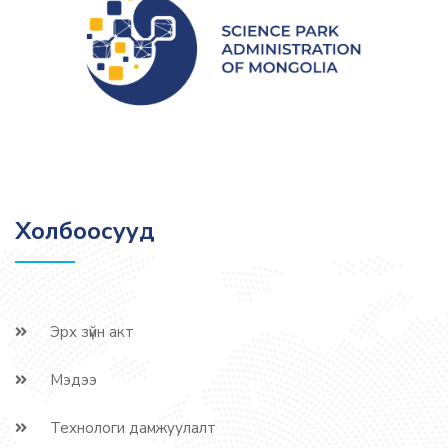
Холбоосууд
Эрх зүйн акт
Мэдээ
Технологи дамжуулалт