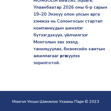
MONGOLIA Beatlez Square,
Улаанбаатар 2026 оны 6-р сарын
19–20 Энэхүү олон улсын арга
хэмжээ нь Солонгосын стартап
компаниудын шинэлэг
бүтээгдэхүүн, үйлчилгээг
Монголын зах зээлд
танилцуулах, бизнесийн хамтын
ажиллагааг өргөжүүлэх
зорилготой.
Монгол Улсын Шинжлэх Ухааны Парк © 2023