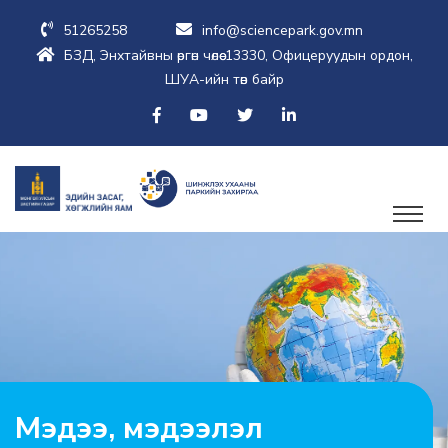
51265258
info@sciencepark.gov.mn
БЗД, Энхтайвны өргөн чөлөө-13330, Офицеруудын ордон,
ШУА-ийн төв байр
Мэдээ, мэдээлэл