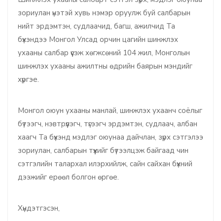
зориулан үнэтэй хувь нэмэр оруулж буй салбарын
нийт эрдэмтэн, судлаачид, багш, ажилчид Та
бүхэндээ Монгол Улсад орчин цагийн шинжлэх
ухааны салбар үүсэж хөгжсөний 104 жил, Монголын
шинжлэх ухааны ажилтны өдрийн баярын мэндийг
хүргэе.
Монгол оюун ухааны манлай, шинжлэх ухаанч соёлыг
бүтээгч, нэвтрүүлэгч, түгээгч эрдэмтэн, судлаач, албан
хаагч Та бүхэнд мэдлэг оюунаа дайчлан, зүрх сэтгэлээ
зориулан, салбарын түүхийг бүтээлцэж байгаад чин
сэтгэлийн талархал илэрхийлж, сайн сайхан бүхний
дээжийг ерөөл болгон өргөе.
Хүндэтгэсэн,