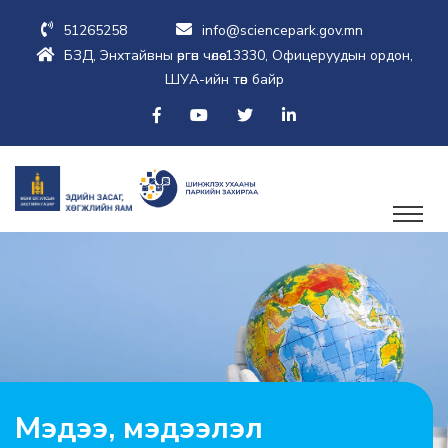
51265258
info@sciencepark.gov.mn
БЗД, Энхтайвны өргөн чөлөө-13330, Офицеруудын ордон,
ШУА-ийн төв байр
Мэдээ, мэдээлэл