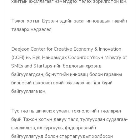
хамтын ажиллагааг нэмэгдүүлэх тэлэх зорилготой юм.
Тэжон хотын Бүтээлч эдийн засаг инновацын төвийн
талаарх мэдээлэл
Daejeon Center for Creative Economy & Innovation
(CCEI) нь Бүгд Найрамдах Солонгос Улсын Ministry of
SMEs and Startups-ийн бодлогын хүрээнд
байгуулагдсан, бүс нутгийн инновац болон гарааны
бизнесийн экосистемийг хөгжүүлэх чиг үүрэг бүхий
байгууллага юм.
Тус төв нь шинжлэх ухаан, технологийн төвлөрөл
бүхий Тэжон хотын давуу талд тулгуурлан судалгаа-
шинжилгээ, их сургууль, үйлдвэрлэлийн
байгууллагууд болон стартапуудыг холбосон