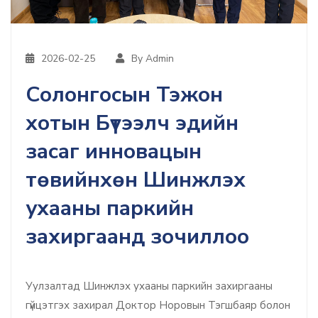
2026-02-25
By Admin
Солонгосын Тэжон
хотын Бүтээлч эдийн
засаг инновацын
төвийнхөн Шинжлэх
ухааны паркийн
захиргаанд зочиллоо
Уулзалтад Шинжлэх ухааны паркийн захиргааны
гүйцэтгэх захирал Доктор Норовын Тэгшбаяр болон