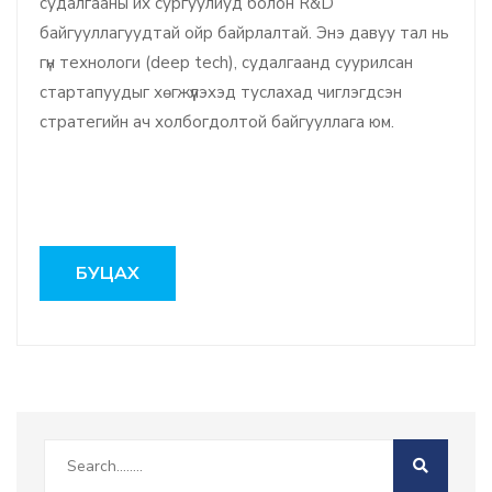
судалгааны их сургуулиуд болон R&D
байгууллагуудтай ойр байрлалтай. Энэ давуу тал нь
гүн технологи (deep tech), судалгаанд суурилсан
стартапуудыг хөгжүүлэхэд туслахад чиглэгдсэн
стратегийн ач холбогдолтой байгууллага юм.
БУЦАХ