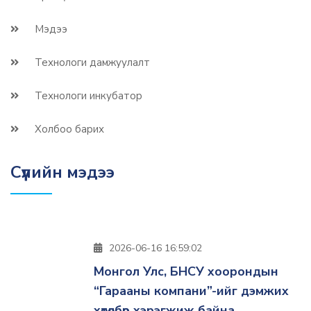
Мэдээ
Технологи дамжуулалт
Технологи инкубатор
Холбоо барих
Сүүлийн мэдээ
2026-06-16 16:59:02
Монгол Улс, БНСУ хоорондын
“Гарааны компани”-ийг дэмжих
хөтөлбөр хэрэгжиж байна.