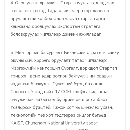
4. Олон улсын өргөжилт Стартапуудыг гадаад зах
зээлд нэвтрэхэд: Гадаад акселератор, хөрөнгө
оруулагчтай холбох Олон улсын стартап арга
хэмжээнд оролцуулах Экспортын стратеги
боловсруулах чиглэлээр дэмжин ажилладаг.
5. Менторшип ба сургалт Бизнесийн стратеги, санхүү,
оюуны өмч, хөрөнгө оруулалт татах чиглэлээр:
Мэргэжлийн менторшип Сургалт, воркшоп Стартап
тэмцээн, демо өдөр зохион байгуулж, инновацын
чадавхыг бэхжүүлдэг. Сүлжээний бүтэц ба онцлог
Солонгос Улсад нийт 17 CCEI төв үйл ажиллагаа
явуулж байгаа бөгөөд бүс бүрийн онцлог салбарт
төвлөрсөн бүтэцтэй. Тэжон хот нь шинжлэх ухаан,
технологийн төв хот гэдгээрээ онцлог бөгөөд
KAIST, Chungnam National University зэрэг