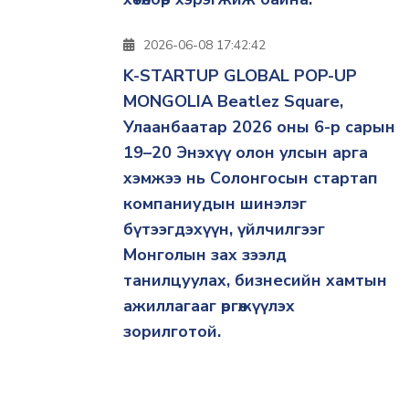
2026-06-08 17:42:42
K-STARTUP GLOBAL POP-UP
MONGOLIA Beatlez Square,
Улаанбаатар 2026 оны 6-р сарын
19–20 Энэхүү олон улсын арга
хэмжээ нь Солонгосын стартап
компаниудын шинэлэг
бүтээгдэхүүн, үйлчилгээг
Монголын зах зээлд
танилцуулах, бизнесийн хамтын
ажиллагааг өргөжүүлэх
зорилготой.