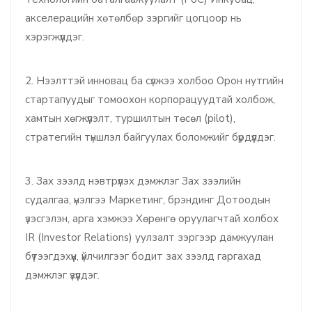
акселерацийн хөтөлбөр зэргийг цогцоор нь
хэрэгжүүлдэг.
2. Нээлттэй инновац ба сүлжээ холбоо Орон нутгийн
стартапуудыг томоохон корпорацуудтай холбож,
хамтын хөгжүүлэлт, туршилтын төсөл (pilot),
стратегийн түншлэл байгуулах боломжийг бүрдүүлдэг.
3. Зах зээлд нэвтрүүлэх дэмжлэг Зах зээлийн
судалгаа, үнэлгээ Маркетинг, брэндинг Дотоодын
үзэсгэлэн, арга хэмжээ Хөрөнгө оруулагчтай холбох
IR (Investor Relations) уулзалт зэргээр дамжуулан
бүтээгдэхүүн, үйлчилгээг бодит зах зээлд гаргахад
дэмжлэг үзүүлдэг.