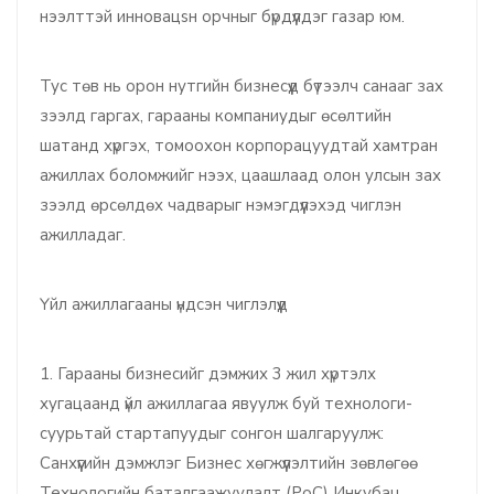
нээлттэй инновацsн орчныг бүрдүүлдэг газар юм.
Тус төв нь орон нутгийн бизнесүүд бүтээлч санааг зах
зээлд гаргах, гарааны компаниудыг өсөлтийн
шатанд хүргэх, томоохон корпорацуудтай хамтран
ажиллах боломжийг нээх, цаашлаад олон улсын зах
зээлд өрсөлдөх чадварыг нэмэгдүүлэхэд чиглэн
ажилладаг.
Үйл ажиллагааны үндсэн чиглэлүүд
1. Гарааны бизнесийг дэмжих 3 жил хүртэлх
хугацаанд үйл ажиллагаа явуулж буй технологи-
суурьтай стартапуудыг сонгон шалгаруулж:
Санхүүгийн дэмжлэг Бизнес хөгжүүлэлтийн зөвлөгөө
Технологийн баталгаажуулалт (PoC) Инкубац,