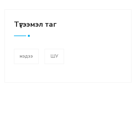
Түгээмэл таг
мэдээ
ШУ