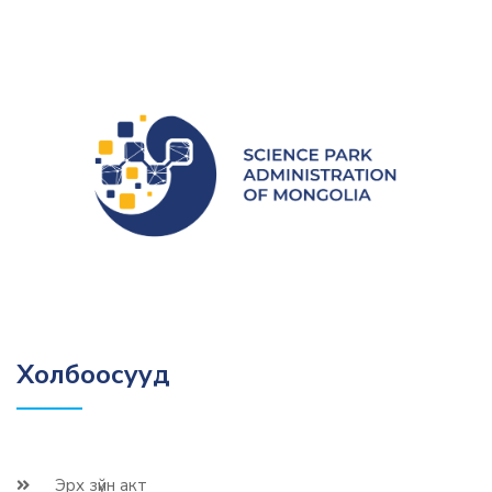
Холбоосууд
Эрх зүйн акт