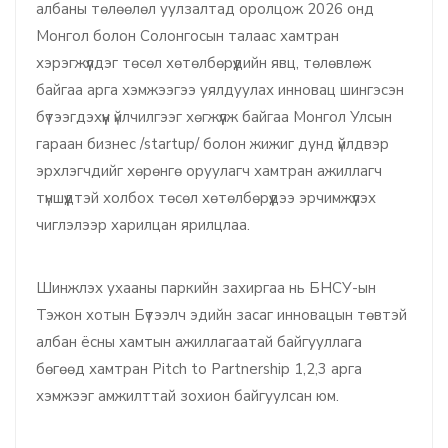
албаны төлөөлөл уулзалтад оролцож 2026 онд
Монгол болон Солонгосын талаас хамтран
хэрэгжүүлдэг төсөл хөтөлбөрүүдийн явц, төлөвлөж
байгаа арга хэмжээгээ уялдуулах инновац шингэсэн
бүтээгдэхүүн үйлчилгээг хөгжүүлж байгаа Монгол Улсын
гараан бизнес /startup/ болон жижиг дунд үйлдвэр
эрхлэгчдийг хөрөнгө оруулагч хамтран ажиллагч
түншүүдтэй холбох төсөл хөтөлбөрүүдээ эрчимжүүлэх
чиглэлээр харилцан ярилцлаа.
Шинжлэх ухааны паркийн захиргаа нь БНСУ-ын
Тэжон хотын Бүтээлч эдийн засаг инновацын төвтэй
албан ёсны хамтын ажиллагаатай байгууллага
бөгөөд хамтран Pitch to Partnership 1,2,3 арга
хэмжээг амжилттай зохион байгуулсан юм.