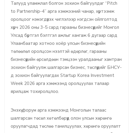
Талууд уламжлал болгон зохион байгуулдаг “Pitch
to Partnership-4” арга хэмжээний чанар, хүртээмж
оролцоог нэмэгдүүлэх чиглэлээр нэгдсэн ойлголтод
хүрч 2026 оны 3-5 сард гарааны бизнесүүдийг Монгол
Улсад бүртгэл бэлтгэл ажлыг хангаж 6 дугаар сард
Улаанбаатар хотноо хоёр улсын бизнесүүдийн
төлөөлөл оролцсон нээлтэй өдөрлөг, гарааны
бизнесүүдийн өрсөлдөөн тэмцээн уралдааныг хамтран
зохион байгуулж шалгарсан бизнес, төслүүдийг БНСУ-
д зохион байгуулагдах Startup Korea Investment
Week 2026 арга хэмжээнд оролцуулах талаар
ярилцаж тохиролцлоо.
Энэхүү форум арга хэмжээнд Монголын талаас
шалгарсан төсөл хөтөлбөрүүд олон улсын хөрөнгө
оруулагчдад төслөө танилцуулах, хөрөнгө оруулалт