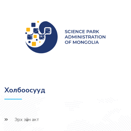
Холбоосууд
Эрх зүйн акт