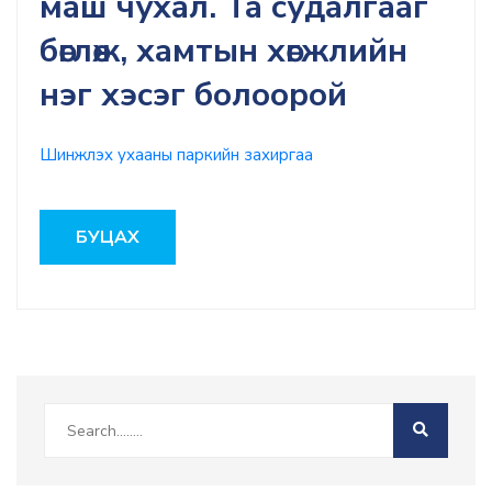
маш чухал. Та судалгааг
бөглөж, хамтын хөгжлийн
нэг хэсэг болоорой
Шинжлэх ухааны паркийн захиргаа
БУЦАХ