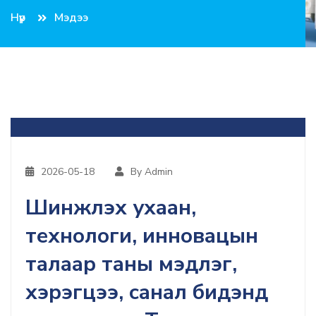
Нүүр
Мэдээ
2026-05-18
By Admin
Шинжлэх ухаан,
технологи, инновацын
талаар таны мэдлэг,
хэрэгцээ, санал бидэнд