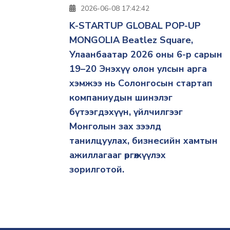
2026-06-08 17:42:42
K-STARTUP GLOBAL POP-UP
MONGOLIA Beatlez Square,
Улаанбаатар 2026 оны 6-р сарын
19–20 Энэхүү олон улсын арга
хэмжээ нь Солонгосын стартап
компаниудын шинэлэг
бүтээгдэхүүн, үйлчилгээг
Монголын зах зээлд
танилцуулах, бизнесийн хамтын
ажиллагааг өргөжүүлэх
зорилготой.