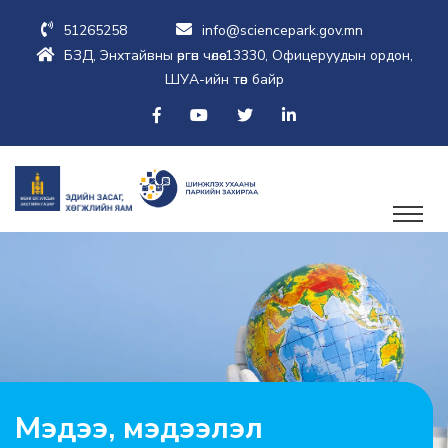
51265258
info@sciencepark.gov.mn
БЗД, Энхтайвны өргөн чөлөө-13330, Офицеруудын ордон,
ШУА-ийн төв байр
Мэдээ, мэдээлэл