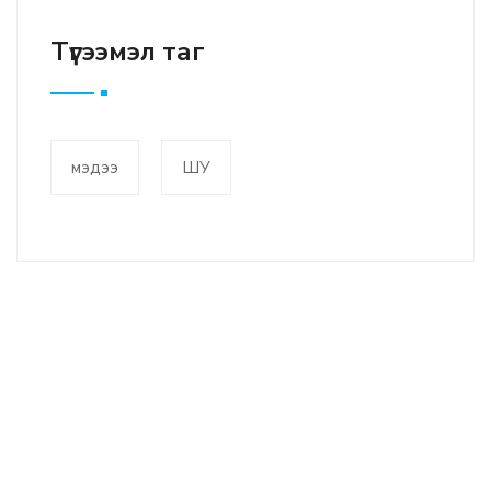
Түгээмэл таг
мэдээ
ШУ