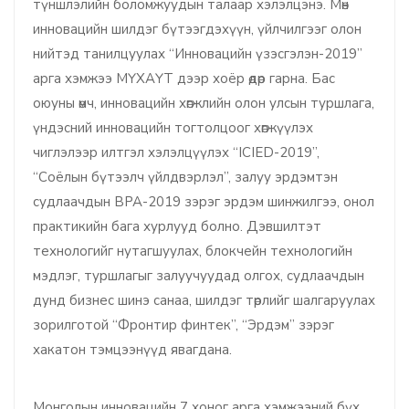
түншлэлийн боломжуудын талаар хэлэлцэнэ. Мөн
инновацийн шилдэг бүтээгдэхүүн, үйлчилгээг олон
нийтэд танилцуулах “Инновацийн үзэсгэлэн-2019”
арга хэмжээ МҮХАҮТ дээр хоёр өдөр гарна. Бас
оюуны өмч, инновацийн хөгжлийн олон улсын туршлага,
үндэсний инновацийн тогтолцоог хөгжүүлэх
чиглэлээр илтгэл хэлэлцүүлэх “ICIED-2019”,
“Соёлын бүтээлч үйлдвэрлэл”, залуу эрдэмтэн
судлаачдын BPA-2019 зэрэг эрдэм шинжилгээ, онол
практикийн бага хурлууд болно. Дэвшилтэт
технологийг нутагшуулах, блокчейн технологийн
мэдлэг, туршлагыг залуучуудад олгох, судлаачдын
дунд бизнес шинэ санаа, шилдэг төрлийг шалгаруулах
зорилготой “Фронтир финтек”, “Эрдэм” зэрэг
хакатон тэмцээнүүд явагдана.
Монголын инновацийн 7 хоног арга хэмжээний бүх