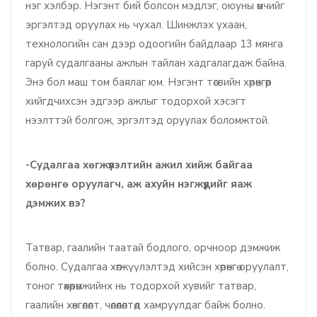
нэг хэлбэр. Нэгэнт бий болсон мэдлэг, оюуны өмчийг
эргэлтэд оруулах нь чухал. Шинжлэх ухаан,
технологийн сан дээр одоогийн байдлаар 13 мянга
гаруй судалгааны ажлын тайлан хадгалагдаж байна.
Энэ бол маш том баялаг юм. Нэгэнт төсвийн хөрөнгөөр
хийгдчихсэн эдгээр ажлыг тодорхой хэсэгт
нээлттэй болгож, эргэлтэд оруулах боломжтой.
-Судалгаа хөгжүүлэлтийн ажил хийж байгаа
хөрөнгө оруулагч, аж ахуйн нэгжүүдийг яаж
дэмжих вэ?
Татвар, гаалийн таатай бодлого, орчноор дэмжиж
болно. Судалгаа хөгжүүлэлтэд хийсэн хөрөнгө оруулалт,
тоног төхөөрөмжийнх нь тодорхой хувийг татвар,
гаалийн хөнгөлөлт, чөлөөлөлтөд хамруулдаг байж болно.