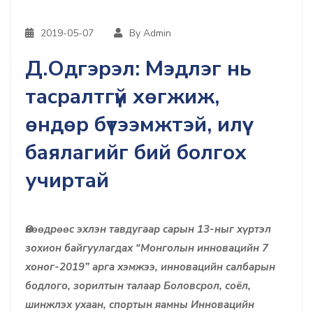
2019-05-07
By Admin
Д.Одгэрэл: Мэдлэг нь
тасралтгүй хөгжиж,
өндөр бүтээмжтэй, илүү
баялагийг бий болгох
учиртай
Өнөөдрөөс эхлэн тавдугаар сарын 13-ныг хүртэл
зохион байгуулагдах “Монголын инновацийн 7
хоног-2019” арга хэмжээ, инновацийн салбарын
бодлого, зорилтын талаар Боловсрол, соёл,
шинжлэх ухаан, спортын яамны Инновацийн