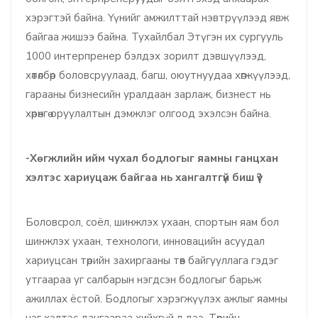
хэрэгтэй байна. Үүнийг амжилттай нэвтрүүлээд явж
байгаа жишээ байна. Тухайлбал Этүгэн их сургууль
1000 интерпренер бэлдэх зорилт дэвшүүлээд,
хөтөлбөр боловсруулаад, багш, оюутнуудаа хөгжүүлээд,
гарааны бизнесийн уралдаан зарлаж, бизнест нь
хөрөнгө оруулалтын дэмжлэг олгоод эхэлсэн байна.
-Хөгжлийн ийм чухал бодлогыг яамны ганцхан
хэлтэс хариуцаж байгаа нь хангалтгүй биш үү?
Боловсрол, соёл, шинжлэх ухаан, спортын яам бол
шинжлэх ухаан, технологи, инновацийн асуудал
хариуцсан төрийн захиргааны төв байгууллага гэдэг
утгаараа уг салбарын нэгдсэн бодлогыг барьж
ажиллах ёстой. Бодлогыг хэрэгжүүлэх ажлыг яамны
нэг хэлтэс дангаараа хийхгүй л дээ. Төрийн