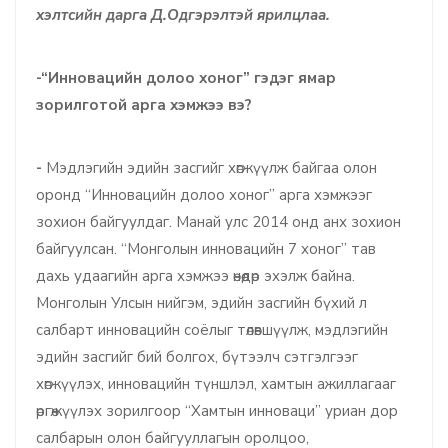
хэлтсийн дарга Д.Одгэрэлтэй ярилцлаа.
-“Инновацийн долоо хоног” гэдэг ямар
зорилготой арга хэмжээ вэ?
-
Мэдлэгийн эдийн засгийг хөгжүүлж байгаа олон
оронд “Инновацийн долоо хоног” арга хэмжээг
зохион байгуулдаг. Манай улс 2014 онд анх зохион
байгуулсан. “Монголын инновацийн 7 хоног” тав
дахь удаагийн арга хэмжээ өнөөдөр эхэлж байна.
Монголын Улсын нийгэм, эдийн засгийн бүхий л
салбарт инновацийн соёлыг төлөвшүүлж, мэдлэгийн
эдийн засгийг бий болгох, бүтээлч сэтгэлгээг
хөгжүүлэх, инновацийн түншлэл, хамтын ажиллагааг
өргөжүүлэх зорилгоор “Хамтын инноваци” уриан дор
салбарын олон байгууллагын оролцоо,