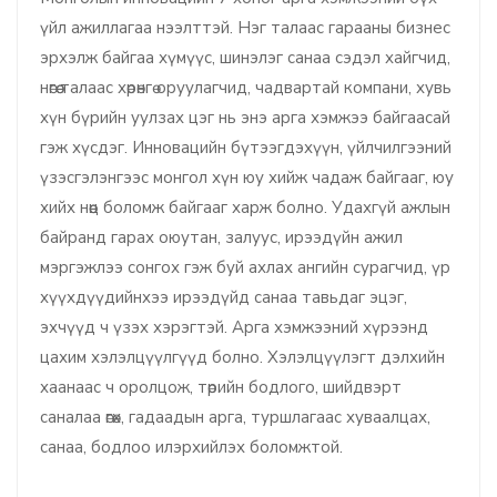
үйл ажиллагаа нээлттэй. Нэг талаас гарааны бизнес
эрхэлж байгаа хүмүүс, шинэлэг санаа сэдэл хайгчид,
нөгөө талаас хөрөнгө оруулагчид, чадвартай компани, хувь
хүн бүрийн уулзах цэг нь энэ арга хэмжээ байгаасай
гэж хүсдэг. Инновацийн бүтээгдэхүүн, үйлчилгээний
үзэсгэлэнгээс монгол хүн юу хийж чадаж байгааг, юу
хийх нөөц боломж байгааг харж болно. Удахгүй ажлын
байранд гарах оюутан, залуус, ирээдүйн ажил
мэргэжлээ сонгох гэж буй ахлах ангийн сурагчид, үр
хүүхдүүдийнхээ ирээдүйд санаа тавьдаг эцэг,
эхчүүд ч үзэх хэрэгтэй. Арга хэмжээний хүрээнд
цахим хэлэлцүүлгүүд болно. Хэлэлцүүлэгт дэлхийн
хаанаас ч оролцож, төрийн бодлого, шийдвэрт
саналаа өгөх, гадаадын арга, туршлагаас хуваалцах,
санаа, бодлоо илэрхийлэх боломжтой.