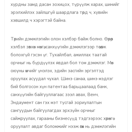
хурдны замд дасан зохицох, түрүүлж харах, шинийг
эрэлхийлэх зайлшгүй шаардлага төрд ч, хувийн
хэвшилд ч хэрэгтэй байна.
Төрийн дэмжлэгийн олон хэлбэр байж болно. Өөрөөр
хэлбэл зөвхөн мөнгө, санхүүгийн дэмжлэгээр төсөөлж
болохгүй гэсэн үг. Тухайлбал, ажиллах таатай
орчныг нь бүрдүүлэх явдал бол том дэмжлэг. Мөн
оюуны өмчийг үнэлэх, эдийн засгийн эргэлтэд
оруулах асуудал чухал. Шинэ санаа, шинэ мэдлэг
бий болгосон хүн патентаа барьцаалаад банк,
санхүүгийн байгууллагаас зээл авах, Венч,
Эндаумент сан гэх мэт тусгай зориулалтын
сангуудын байгуулагдах эрхзүйн орчныг
сайжруулах, гарааны бизнесүүд тэдгээрээс хөрөнгө
оруулалт авдаг боломжийг нээж өгөх нь дэмжлэгийн