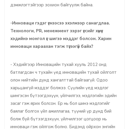
дэмжлэгтэйгээр зохион байгуулж байна.
-Инноваци гэдэг үгнээсээ эхэлмээр санагдлаа.
Технологи, PR, менежмент зэрэг үгсийг хүмүүс
хэдийнэ монгол үг шигээ мэддэг болсон. Харин
инноваци хараахан тэгж түгээгүй байх?
- Хэдийгээр Инновацийн тухай хууль 2012 онд
батлагдсан ч тухайн үед инновацийн тухай ойлголт
олон нийтийн дунд хангалттай байгаагүй. Одоо
харьцангуй мэддэг болжээ. Сүүлийн үед мэдлэг
шингэсэн бүтээгдэхүүн, үйлчилгээ, мэдлэгийн эдийн
засаг гэж ярих болсон. Ер нь бол шинэ мэдлэгийг
баялаг болгох үйл ажиллагаа, түүний үр дүнд бий
болж буй бүтээгдэхүүн, үйлчилгээг цогцоор нь
инноваци гэж ойлгож болно. Бидэнд ойрхон энгийн