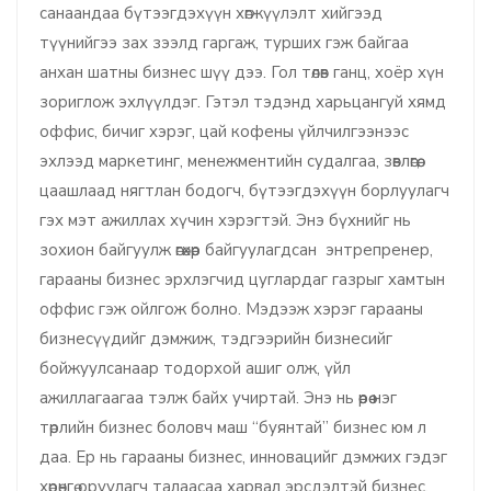
санаандаа бүтээгдэхүүн хөгжүүлэлт хийгээд
түүнийгээ зах зээлд гаргаж, турших гэж байгаа
анхан шатны бизнес шүү дээ. Гол төлөв ганц, хоёр хүн
зориглож эхлүүлдэг. Гэтэл тэдэнд харьцангуй хямд
оффис, бичиг хэрэг, цай кофены үйлчилгээнээс
эхлээд маркетинг, менежментийн судалгаа, зөвлөгөө,
цаашлаад нягтлан бодогч, бүтээгдэхүүн борлуулагч
гэх мэт ажиллах хүчин хэрэгтэй. Энэ бүхнийг нь
зохион байгуулж өгөхөөр байгуулагдсан энтрепренер,
гарааны бизнес эрхлэгчид цуглардаг газрыг хамтын
оффис гэж ойлгож болно. Мэдээж хэрэг гарааны
бизнесүүдийг дэмжиж, тэдгээрийн бизнесийг
бойжуулсанаар тодорхой ашиг олж, үйл
ажиллагаагаа тэлж байх учиртай. Энэ нь өөрөө нэг
төрлийн бизнес боловч маш “буянтай” бизнес юм л
даа. Ер нь гарааны бизнес, инновацийг дэмжих гэдэг
хөрөнгө оруулагч талаасаа харвал эрсдэлтэй бизнес.