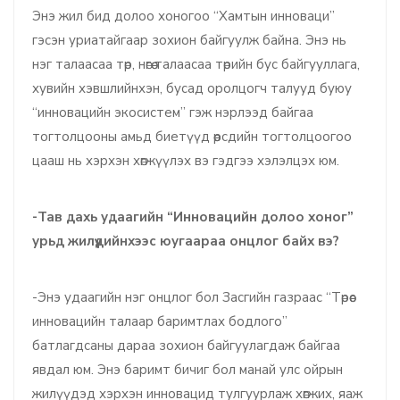
Энэ жил бид долоо хоногоо “Хамтын инноваци”
гэсэн уриатайгаар зохион байгуулж байна. Энэ нь
нэг талаасаа төр, нөгөө талаасаа төрийн бус байгууллага,
хувийн хэвшлийнхэн, бусад оролцогч талууд буюу
“инновацийн экосистем” гэж нэрлээд байгаа
тогтолцооны амьд биетүүд өөрсдийн тогтолцоогоо
цааш нь хэрхэн хөгжүүлэх вэ гэдгээ хэлэлцэх юм.
-Тав дахь удаагийн “Инновацийн долоо хоног”
урьд жилүүдийнхээс юугаараа онцлог байх вэ?
-Энэ удаагийн нэг онцлог бол Засгийн газраас “Төрөөс
инновацийн талаар баримтлах бодлого”
батлагдсаны дараа зохион байгуулагдаж байгаа
явдал юм. Энэ баримт бичиг бол манай улс ойрын
жилүүдэд хэрхэн инновацид тулгуурлаж хөгжих, яаж