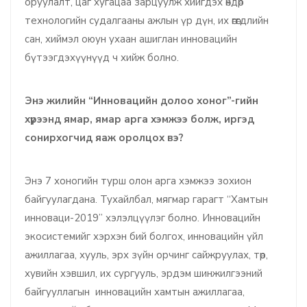
оруулалт, цаг хугацаа зарцуулж хийгдэх өндөр
технологийн судалгааны ажлын үр дүн, их өгөгдлийн
сан, хиймэл оюун ухаан ашиглан инновацийн
бүтээгдэхүүнүүд ч хийж болно.
Энэ жилийн “Инновацийн долоо хоног”-гийн
хүрээнд ямар, ямар арга хэмжээ болж, иргэд
сонирхогчид яаж оролцох вэ?
Энэ 7 хоногийн турш олон арга хэмжээ зохион
байгуулагдана. Тухайлбал, мягмар гарагт “Хамтын
инноваци-2019” хэлэлцүүлэг болно. Инновацийн
экосистемийг хэрхэн бий болгох, инновацийн үйл
ажиллагаа, хууль, эрх зүйн орчинг сайжруулах, төр,
хувийн хэвшил, их сургууль, эрдэм шинжилгээний
байгууллагын инновацийн хамтын ажиллагаа,