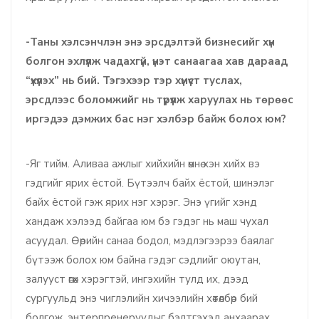
-Таны хэлсэнчлэн энэ эрсдэлтэй бизнесийг хүн
болгон эхлүүлж чадахгүй, үнэт санаагаа хав дараад
“үхүүлэх” нь бий. Тэгэхээр тэр хүмүүст туслах,
эрсдлээс боломжийг нь түрүүлж харуулах нь төрөөс
иргэдээ дэмжих бас нэг хэлбэр байж болох юм?
-Яг тийм. Аливаа ажлыг хийхийн өмнө хэн хийх вэ
гэдгийг ярих ёстой. Бүтээлч байх ёстой, шинэлэг
байх ёстой гэж ярих нэг хэрэг. Энэ үгийг хэнд
хандаж хэлээд байгаа юм бэ гэдэг нь маш чухал
асуудал. Өөрийн санаа бодол, мэдлэгээрээ баялаг
бүтээж болох юм байна гэдэг сэдлийг оюутан,
залууст өгөх хэрэгтэй, ингэхийн тулд их, дээд
сургуульд энэ чиглэлийн хичээлийн хөтөлбөр бий
болгож, энтерпренеруудыг бэлтгэхэд анхаарах