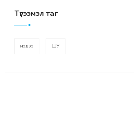
Түгээмэл таг
мэдээ
ШУ