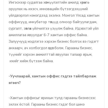
Ингэснээр судалгаа хөгжүүлэлтийн ажилд хөрөнгө
оруулах нь ихэсч, инновацийн бүтээгдэхүүний
үйлдвэрлэл нэмэгдээд эхэлнэ. Монгол Улсад хамтын
оффисууд, инкубатор төвүүд олноор байгуулагдаж,
сургалт, зөвлөх үйлчилгээ үзүүлж байна. Идэвхтэй үйл
ажиллагаа явуулдаг 6-7 хамтын оффис байна.
Залуучууд мэдлэгээ хэрхэн бизнес болгох вэ гэдэгт
анхаарч, ач холбогдол өгдөг болж. Гарааны бизнес,
түүнийг хэрхэн амжилттай явуулах талаар ярьж,
ихийг хийж бүтээж байна.
-Уучлаарай, хамтын оффис гэдгээ тайлбарлаж
өгөөч?
-Хамтын оффисыг ярихын тулд гарааны бизнесээс
эхлэх ёстой. Гарааны бизнес гэдэг бол шинэ