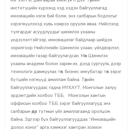
институцийн хүрээнд хэд хэдэн байгууллагад
инновацийн нэгж бий болж, энэ салбарын бодлогыг
хэрэгжүүлэхэд хувь нэмрээ оруулж яваа. Нийслэлд
тулгардаг асуудлуудыг шинжлэх ухааны
үндэслэлтэйгээр, инновацилаг байдлаар шийдэх
зорилгоор Нийслэлийн Шинжлэх ухаан, үйлдвэрлэл,
инновацийн газар байгуулагдсан. Мөн Шинжлэх
ухааны академи болон зарим их, дээд сургууль дээр
технологи дамжуулах төв, бизнес инкубатар төв зэрэг
бүтцийн нэгжүүд ажиллаж байна. Төрийн
байгууллагуудаас гадна МҮХАҮТ, Монголын залуу
эрдэмтдийн холбоо ТББ, Монголын хамтын
оффисын холбоо ТББ зэрэг байгууллагууд энэ
салбарын өдөр тутмын үйл ажиллагаанд оролцож
байна. Эдгээр бүх байгууллагууддаа “Инновацийн
долоо хоног” арга хэмжээг хамтран зохион