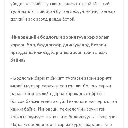
үйлдвэрлэгчийн түвшинд шилжих ёстой. Ингэхийн
тулд мэдлэг шингэсэн бүтээгдэхүүн, үйлчилгээгээр
дэлхийн зах зээлд өрсөлдөх ёстой.
-
Инновацийн бодлогын зорилтууд хэр холыг
харсан бол, бодлогоор дамжуулаад бүтээлч
иргэдээ дэмжихэд хэр анхаарсан гэж та үзэж
байна?
- Бодлогын баримт бичигт тусгасан зарим зорилт
өнөөдрийн нүдээр харахад хол юм шиг боловч сарын
дараа, хагас жилийн дараа харахад их ойрхон
болсон байхыг үгүйсгэхгүй. Технологи маш эрчимтэй
хөгжиж байна. Инноваци, технологийн эрчимтэй
хөгжил нь хүмүүст шинэ шинэ боломжуудыг нээж өгдөг.
Мэдээж оролцогчоос асар их хурд шаардана. Энэ