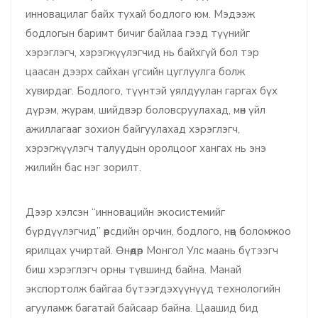
инновацилаг байх тухай бодлого юм. Мэдээж
бодлогын баримт бичиг байлаа гээд түүнийг
хэрэглэгч, хэрэгжүүлэгчид нь байхгүй бол тэр
цаасан дээрх сайхан үгсийн цуглуулга болж
хувирдаг. Бодлого, түүнтэй уялдуулан гаргах бүх
дүрэм, журам, шийдвэр боловсруулахад, мөн үйл
ажиллагааг зохион байгуулахад хэрэглэгч,
хэрэгжүүлэгч талуудын оролцоог хангах нь энэ
жилийн бас нэг зорилт.
Дээр хэлсэн “инновацийн экосистемийг
бүрдүүлэгчид” өөрсдийн орчин, бодлого, нөөц боломжоо
ярилцах учиртай. Өнөөдөр Монгол Улс маань бүтээгч
биш хэрэглэгч орны түвшинд байна. Манай
экспортолж байгаа бүтээгдэхүүнүүд технологийн
агууламж багатай байсаар байна. Цаашид бид