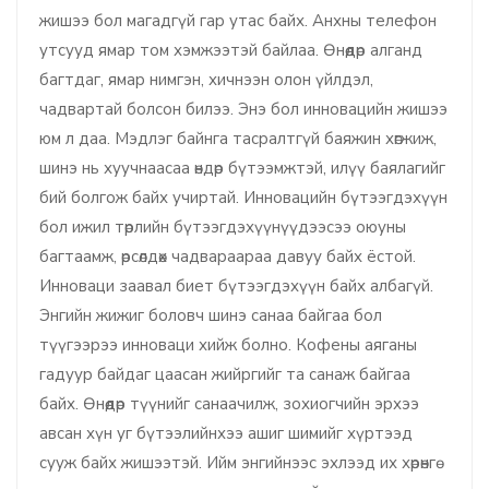
жишээ бол магадгүй гар утас байх. Анхны телефон
утсууд ямар том хэмжээтэй байлаа. Өнөөдөр алганд
багтдаг, ямар нимгэн, хичнээн олон үйлдэл,
чадвартай болсон билээ. Энэ бол инновацийн жишээ
юм л даа. Мэдлэг байнга тасралтгүй баяжин хөгжиж,
шинэ нь хуучнаасаа өндөр бүтээмжтэй, илүү баялагийг
бий болгож байх учиртай. Инновацийн бүтээгдэхүүн
бол ижил төрлийн бүтээгдэхүүнүүдээсээ оюуны
багтаамж, өрсөлдөх чадвараараа давуу байх ёстой.
Инноваци заавал биет бүтээгдэхүүн байх албагүй.
Энгийн жижиг боловч шинэ санаа байгаа бол
түүгээрээ инноваци хийж болно. Кофены аяганы
гадуур байдаг цаасан жийргийг та санаж байгаа
байх. Өнөөдөр түүнийг санаачилж, зохиогчийн эрхээ
авсан хүн уг бүтээлийнхээ ашиг шимийг хүртээд
сууж байх жишээтэй. Ийм энгийнээс эхлээд их хөрөнгө