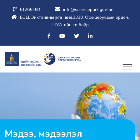
51265258
info@sciencepark.gov.mn
БЗД, Энхтайвны өргөн чөлөө-13330, Офицеруудын ордон,
ШУА-ийн төв байр
Мэдээ, мэдээлэл