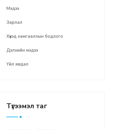
Мэдээ
Зарлал
Хүүхэд хамгааллын бодлого
Дэлхийн мэдээ
Үйл явдал
Түгээмэл таг