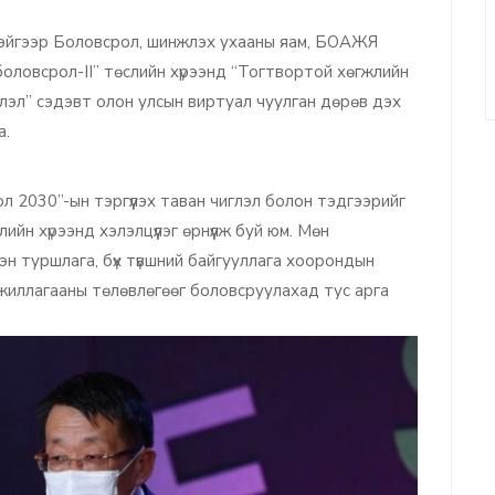
эйгээр Боловсрол, шинжлэх ухааны яам, БОАЖЯ
боловсрол-II” төслийн хүрээнд “Тогтвортой хөгжлийн
лэл” сэдэвт олон улсын виртуал чуулган дөрөв дэх
а.
 2030”-ын тэргүүлэх таван чиглэл болон тэдгээрийг
йн хүрээнд хэлэлцүүлэг өрнүүлж буй юм. Мөн
эн туршлага, бүх түвшний байгууллага хоорондын
ажиллагааны төлөвлөгөөг боловсруулахад тус арга