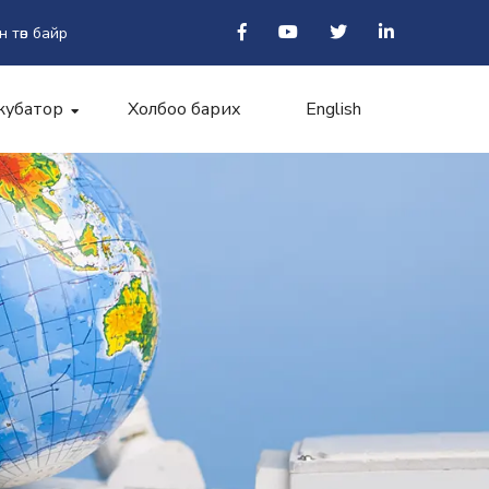
н төв байр
кубатор
Холбоо барих
English