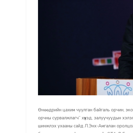
Өнөөдрийн цахим чуулган байгаль орчин, эко
орчны сурвалжлагч” хүүхэд, залуучуудын хэлэ
шинжлэх ухааны сайд Л.Энх-Амгалан оролцож