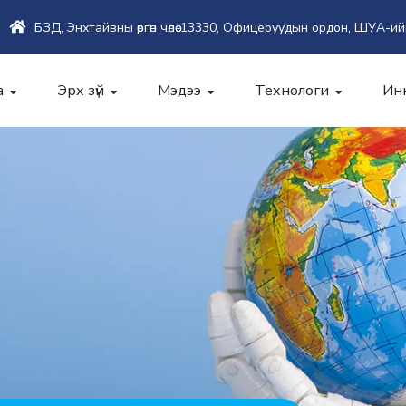
БЗД, Энхтайвны өргөн чөлөө-13330, Офицеруудын ордон, ШУА-ий
а
Эрх зүй
Мэдээ
Технологи
Ин