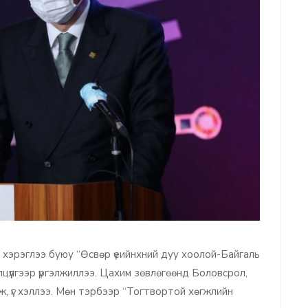
 хэрэглээ буюу “Өсвөр үеийнхний дуу хоолой-Байгаль
лцүүлгээр үргэлжиллээ. Цахим зөвлөгөөнд Боловсрол,
, үг хэллээ. Мөн тэрбээр “Тогтвортой хөгжлийн