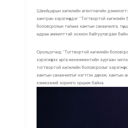
Швейцарын хөгжлийн агентлагийн дэмжлэгт
хамтран хэрэгжүүлдэг “Тогтвортой хөгжлийн 
боловсролын төлөөх хамтын санаачилга, түнш
өдрөө амжилттай зохион байгуулагдаж байн
Оролцогчид “Тогтвортой хөгжлийн боловсрол
хэрэгжүүлэх арга менежментийн зургаан чиглэли
тогтвортой хөгжлийн боловсролыг хэрэгжүүлс
хамтын санаачилгыг нэгтгэн дүгнэж, хамтын 
хэмжээний зорилго оршиж байна.