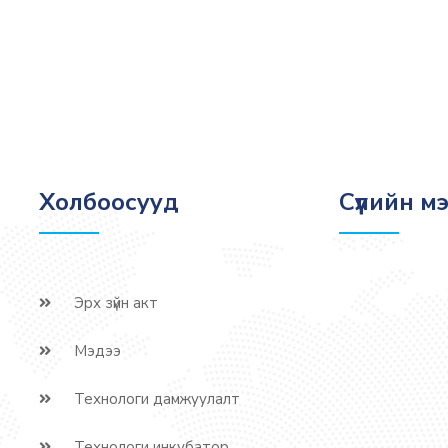
Холбоосууд
Сүүлийн м
Эрх зүйн акт
Мэдээ
Технологи дамжуулалт
Технологи инкубатор