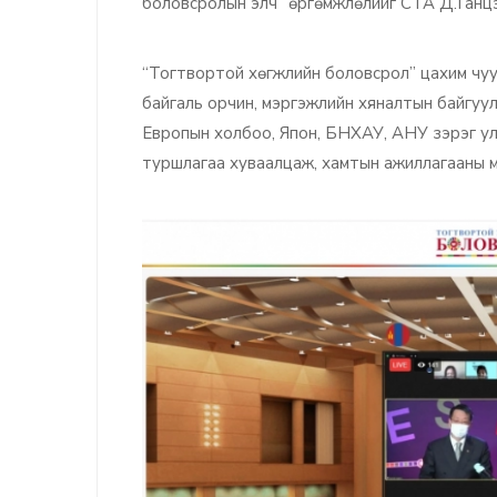
боловсролын элч” өргөмжлөлийг СТА Д.Ганц
“Тогтвортой хөгжлийн боловсрол” цахим чуулга
байгаль орчин, мэргэжлийн хяналтын байгуу
Европын холбоо, Япон, БНХАУ, АНУ зэрэг ул
туршлагаа хуваалцаж, хамтын ажиллагааны м