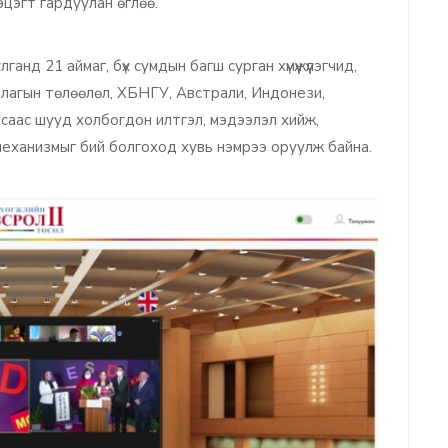
эцэгт гардуулан өглөө.
нд 21 аймаг, бүх сумдын багш сурган хүмүүжүүлэгчид,
ллагын төлөөлөл, ХБНГУ, Австрали, Индонези,
саас шууд холбогдон илтгэл, мэдээлэл хийж,
еханизмыг бий болгоход хувь нэмрээ оруулж байна.