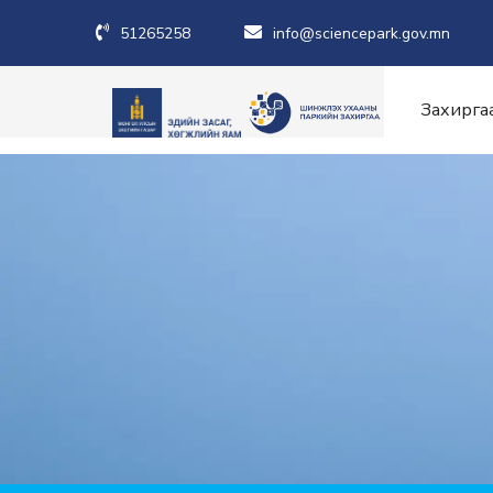
51265258
info@sciencepark.gov.mn
Захирга